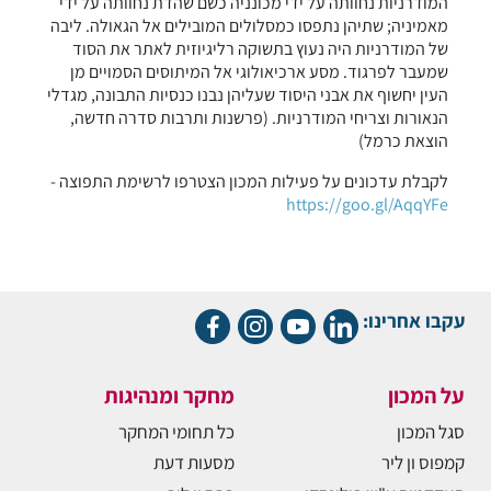
המודרניות נחוותה על ידי מכונניה כשם שהדת נחוותה על ידי
מאמיניה; שתיהן נתפסו כמסלולים המובילים אל הגאולה. ליבה
של המודרניות היה נעוץ בתשוקה רליגיוזית לאתר את הסוד
שמעבר לפרגוד. מסע ארכיאולוגי אל המיתוסים הסמויים מן
העין יחשוף את אבני היסוד שעליהן נבנו כנסיות התבונה, מגדלי
הנאורות וצריחי המודרניות. (פרשנות ותרבות סדרה חדשה,
הוצאת כרמל)
לקבלת עדכונים על פעילות המכון הצטרפו לרשימת התפוצה -
https://goo.gl/AqqYFe
עקבו אחרינו:
על המכון
מחקר ומנהיגות
סגל המכון
כל תחומי המחקר
קמפוס ון ליר
מסעות דעת