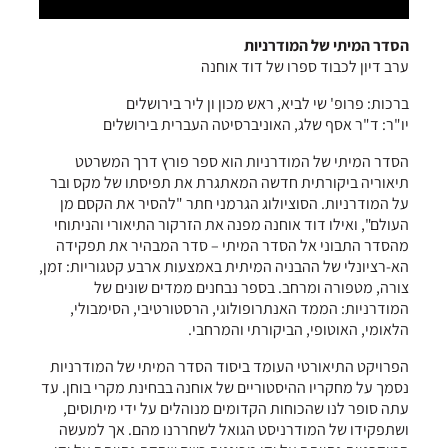
הסדר המיתי של המודרניות
ערב דיון לכבוד ספרו של דוד אוחנה
ברכות: פרופ' שי לביא, ראש מכון ון ליר בירושלים
יו"ר: ד"ר אסף שלג, האוניברסיטה העברית בירושלים
הסדר המיתי של המודרניות הוא ספר פורץ דרך המשרטט
תיאוריה ביקורתית חדשה המאתגרת את תפיסתו של מקס ובר
על המודרניות. הסוציולוג הגרמני חתר "להסיר את הקסם מן
העולם", ואילו דוד אוחנה מפנה את הזרקור התיאורי והניתוחי
מהסדר התבוני אל הסדר המיתי – סדר המבהיר את תפקידה
הא-רציונלי של ההבניה המיתית באמצעות ארבע קטגוריות: זמן,
צורה, מטפורה ומרחב. בספר נבחנים ממדים שונים של
המודרניות: הממד האנתרופולוגי, הרסטורטיבי, הסימבולי,
הלאומי, האוטופי, הביקורתי והמרחבי.
הפרויקט התיאורטי העומד ביסוד הסדר המיתי של המודרניות
נסמך על מחקריו ההיסטוריים של אוחנה בבחינת מקרי בוחן. עד
עתה סופר לנו שהכוחות הקדומים מנוהלים על ידי מיתוסים,
ושתפקידו של המודרניסט הגואל לשחררנו מהם. אך למעשה