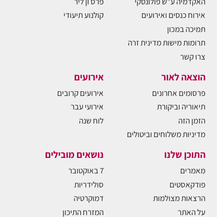
האקדמיה ע"ש פולונסקי
פרס ון ליר
אירוח כנסים ואירועים
קולנוע תיעודי
תמיכה במכון
תרומות מישות מדינית זרה
צרו קשר
הוצאה לאור
אירועים
פרסומים אחרונים
אירועים קרובים
תיאוריה וביקורת
אירועי עבר
הזמן הזה
לוח שנה
מדיניות משלוחים וביטולים
התוכן שלנו
נושאים מובילים
מאמרים
7 באוקטובר
פודקאסטים
סולידריות
הרצאות מצולמות
דמוקרטיה
על האתר
המזרח התיכון