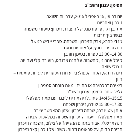
הסימן: עגנון ורשב”ג
יום רביעי, 15 באפריל 2015, ערב יום השואה
זיכרון ואחריות
אתי בן זקן, פרפורמנס של העברת זיכרון: סיפורי משפחה
כגשר בין־תרבותי
מנדי כהנא, אבק הזיכרון והשכחה: ספרי יידיש כמשל
דנה פריבך־חפץ, על אחריות וחסד
14:30–13:00 ספרות בסימן חורבן
מיכל אהרוני, מחשבות על חנה ארנדט, רוע רדיקלי ועדויות
ניצולי שואה
רינה דודאי, הקוד הכפול: בין עדות היסטורית לעדות פואטית –
דיון
ביצירה “הכתיבה או החיים” מאת חורחה סמפרון
גלילי שחר, הסימן: עגנון ורשב”ג
15:15–14:45 שיח גלריה אורית ליבנה עם מאיר אפלפלד
17:30–15:30 יצירה, זיכרון ושכחה
איתן שטיינברג, שכחה וזיכרון: איזון המאפשר יצירה
מאיר אפלפלד, ייעוד הזיכרון והשכחה במלאכת היצירה
דנה אריאלי, אבוד בתהום הנשייה? על צילום, השכחה וזיכרון
חביבה פדיה, על טראומה וזהות: משהו על זיכרון קצר וזיכרון