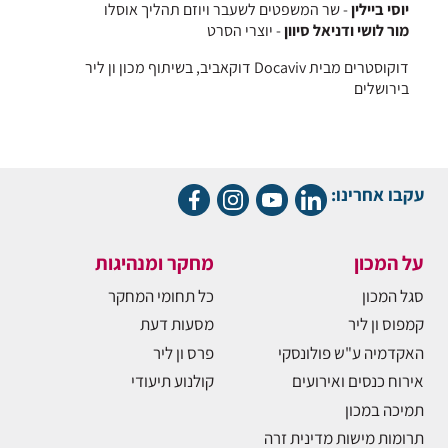
יוסי ביילין
- שר המשפטים לשעבר ויוזם תהליך אוסלו
מור לושי ודניאל סיוון
- יוצרי הסרט
דוקוסטרים מבית Docaviv דוקאביב, בשיתוף מכון ון ליר
בירושלים
עקבו אחרינו:
על המכון
מחקר ומנהיגות
סגל המכון
כל תחומי המחקר
קמפוס ון ליר
מסעות דעת
האקדמיה ע"ש פולונסקי
פרס ון ליר
אירוח כנסים ואירועים
קולנוע תיעודי
תמיכה במכון
תרומות מישות מדינית זרה