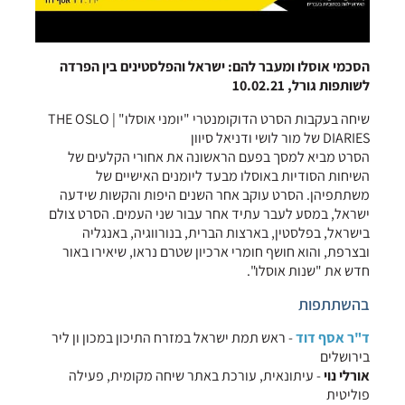
הסכמי אוסלו ומעבר להם: ישראל והפלסטינים בין הפרדה
לשותפות גורל, 10.02.21
שיחה בעקבות הסרט הדוקומנטרי "יומני אוסלו" | THE OSLO
DIARIES של מור לושי ודניאל סיוון
הסרט מביא למסך בפעם הראשונה את אחורי הקלעים של
השיחות הסודיות באוסלו מבעד ליומנים האישיים של
משתתפיהן. הסרט עוקב אחר השנים היפות והקשות שידעה
ישראל, במסע לעבר עתיד אחר עבור שני העמים. הסרט צולם
בישראל, בפלסטין, בארצות הברית, בנורווגיה, באנגליה
ובצרפת, והוא חושף חומרי ארכיון שטרם נראו, שיאירו באור
חדש את "שנות אוסלו".
בהשתתפות
ד"ר אסף דוד
- ראש תמת ישראל במזרח התיכון במכון ון ליר
בירושלים
אורלי נוי
- עיתונאית, עורכת באתר שיחה מקומית, פעילה
פוליטית