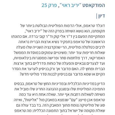
הפודקאסט ״
יריב ראוי
״,
פרק 25
דיון |
דונלד טראמפ, אולי הדמות הפוליטית הבולטת ביותר של
תקופתנו, הוא נושא השיחה בפרק הזה של "יריב ראוי",
המתקיימת הפעם בין ד"ר אלי קוק וד"ר קובי ברדה. אם כהונתו
הראשונה של טראמפ בתפקיד נשיא ארצות הברית נראתה
לרבים כטלטלה פוליטית, הרי שהקדנציה השנייה שלו מעלה
שאלות חריפות עוד יותר: משינויים עמוקים במוסדות הממשל
האמריקאי, דרך מלחמות סחר ופרישה ממסגרות בינלאומיות,
ועד לצעדים צבאיים והפעלה של כוחות פדרליים בתוך ארצות
הברית ומחוץ לה. האם מדובר אך ורק בניסיון לערער את הסדר
הקיים או שמא מדובר גם בניסיון לבנות סדר פוליטי חדש?
הדיון במדיניות הכלכלית ובמדיניות החוץ של טראמפ, בבסיס
התמיכה הפוליטית שלו ובסגנון ההנהגה החריג שלו מוביל את
השיחה לשאלות רחבות אף יותר. שאלה אחת היא עד כמה
טראמפ אכן מייצג "עַם" שנמצא במאבק מול "אליטות", ואיזה
סוג של פוליטיקה צומח מתוך המאבק הזה. בד בבד עולה גם
שאלת מקומה של ישראל בתוך התמונה הכללית: מה טראמפ