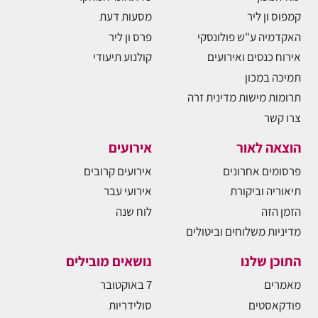
קמפוס ון ליר
מסעות דעת
האקדמיה ע"ש פולונסקי
פרס ון ליר
אירוח כנסים ואירועים
קולנוע תיעודי
תמיכה במכון
תרומות מישות מדינית זרה
צרו קשר
הוצאה לאור
אירועים
פרסומים אחרונים
אירועים קרובים
תיאוריה וביקורת
אירועי עבר
הזמן הזה
לוח שנה
מדיניות משלוחים וביטולים
התוכן שלנו
נושאים מובילים
מאמרים
7 באוקטובר
פודקאסטים
סולידריות