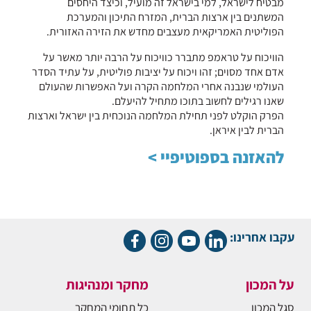
מבטיח לישראל, למי בישראל זה מועיל, וכיצד היחסים
המשתנים בין ארצות הברית, המזרח התיכון והמערכת
הפוליטית האמריקאית מעצבים מחדש את הזירה האזורית.
הוויכוח על טראמפ מתברר כוויכוח על הרבה יותר מאשר על
אדם אחד מסוים; זהו ויכוח על יציבות פוליטית, על עתיד הסדר
העולמי שנבנה אחרי המלחמה הקרה ועל האפשרות שהעולם
שאנו רגילים לחשוב בתוכו מתחיל להיעלם.
הפרק הוקלט לפני תחילת המלחמה הנוכחית בין ישראל וארצות
הברית לבין איראן.
להאזנה בספוטיפיי >
עקבו אחרינו:
על המכון
מחקר ומנהיגות
סגל המכון
כל תחומי המחקר