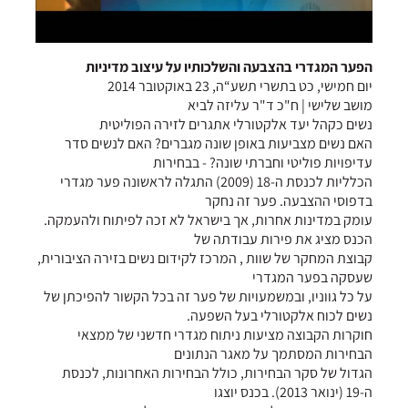
הפער המגדרי בהצבעה והשלכותיו על עיצוב מדיניות
יום חמישי, כט בתשרי תשע“ה, 23 באוקטובר 2014
מושב שלישי | ח"כ ד"ר עליזה לביא
נשים כקהל יעד אלקטורלי אתגרים לזירה הפוליטית
האם נשים מצביעות באופן שונה מגברים? האם לנשים סדר
עדיפויות פוליטי וחברתי שונה? - בבחירות
הכלליות לכנסת ה-18 (2009) התגלה לראשונה פער מגדרי
בדפוסי ההצבעה. פער זה נחקר
עומק במדינות אחרות, אך בישראל לא זכה לפיתוח ולהעמקה.
הכנס מציג את פירות עבודתה של
קבוצת המחקר של שוות , המרכז לקידום נשים בזירה הציבורית,
שעסקה בפער המגדרי
על כל גווניו, ובמשמעויות של פער זה בכל הקשור להפיכתן של
נשים לכוח אלקטורלי בעל השפעה.
חוקרות הקבוצה מציעות ניתוח מגדרי חדשני של ממצאי
הבחירות המסתמך על מאגר הנתונים
הגדול של סקר הבחירות, כולל הבחירות האחרונות, לכנסת
ה-19 (ינואר 2013). בכנס יוצגו