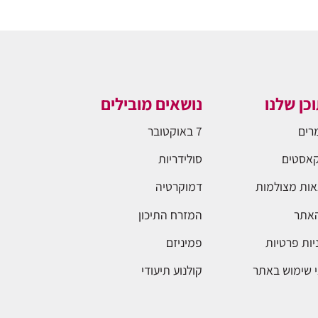
כן שלנו
נושאים מובילים
רים
7 באוקטובר
אסטים
סולידריות
ות מצולמות
דמוקרטיה
האתר
המזרח התיכון
יות פרטיות
פמיניזם
 שימוש באתר
קולנוע תיעודי