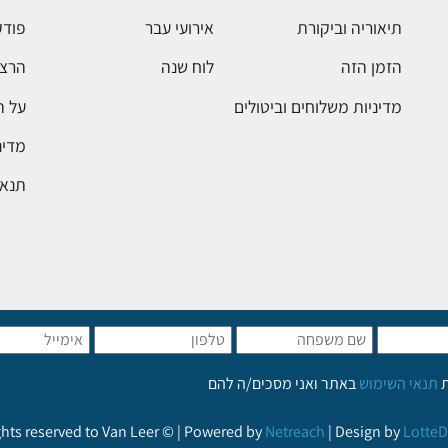
תיאוריה וביקורת
אירועי עבר
פודק
הזמן הזה
לוח שנה
הרצא
מדיניות משלוחים וביטולים
על 
מדינ
תנאי
ת
תנאי השימוש
באתר ואני מסכים/ה להם
ights reserved to Van Leer © | Powered by
Netreach
| Design by
LotteD