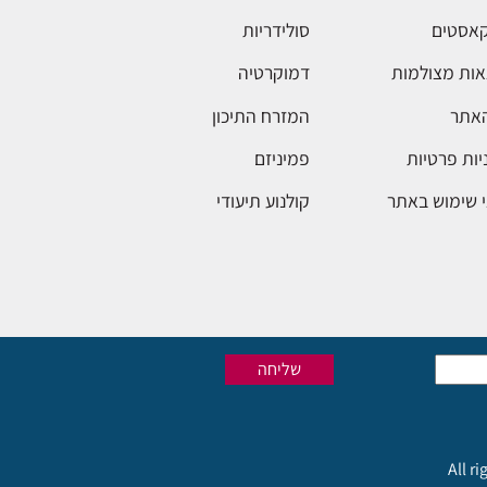
אסטים
סולידריות
ות מצולמות
דמוקרטיה
האתר
המזרח התיכון
יות פרטיות
פמיניזם
 שימוש באתר
קולנוע תיעודי
All r