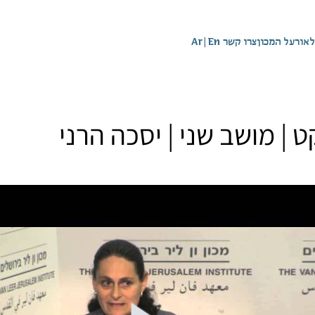
לאור
על המכון
צרו קשר
En
|
Ar
ט | מושב שני | יסכה הרני