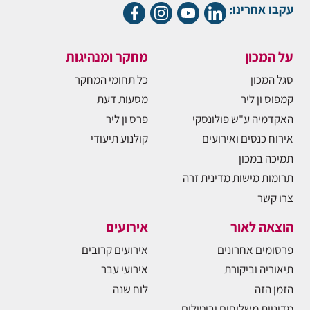
עקבו אחרינו:
על המכון
מחקר ומנהיגות
סגל המכון
כל תחומי המחקר
קמפוס ון ליר
מסעות דעת
האקדמיה ע"ש פולונסקי
פרס ון ליר
אירוח כנסים ואירועים
קולנוע תיעודי
תמיכה במכון
תרומות מישות מדינית זרה
צרו קשר
הוצאה לאור
אירועים
פרסומים אחרונים
אירועים קרובים
תיאוריה וביקורת
אירועי עבר
הזמן הזה
לוח שנה
מדיניות משלוחים וביטולים