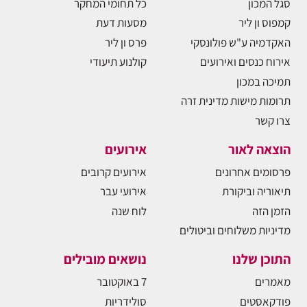
סגל המכון
כל תחומי המחקר
קמפוס ון ליר
מסעות דעת
האקדמיה ע"ש פולונסקי
פרס ון ליר
אירוח כנסים ואירועים
קולנוע תיעודי
תמיכה במכון
תרומות מישות מדינית זרה
צרו קשר
הוצאה לאור
אירועים
פרסומים אחרונים
אירועים קרובים
תיאוריה וביקורת
אירועי עבר
הזמן הזה
לוח שנה
מדיניות משלוחים וביטולים
התוכן שלנו
נושאים מובילים
מאמרים
7 באוקטובר
פודקאסטים
סולידריות