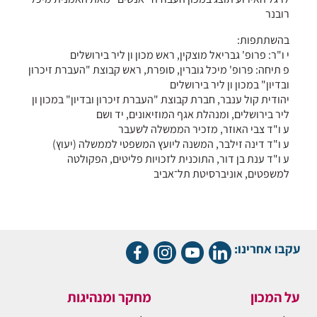
רובנר
בהשתתפות:
י ו"ר: פרופ' גבריאל מוצקין, ראש מכון ון ליר בירושלים
פ תיחה: פרופ' מיכל גוברין, סופרת, ראש קבוצת "העברת זיכרון
ובדיון" במכון ון ליר בירושלים
יהודית קול ענבר, חברת קבוצת "העברת זיכרון ובדיון" במכון ון
ליר בירושלים, ומנהלת אגף המוזיאונים, יד ושם
ע ו"ד צבי האוזר, מזכיר הממשלה לשעבר
ע ו"ד דינה זילבר, המשנה ליועץ המשפטי לממשלה (יעוץ)
ע ו"ד ענת בן דור, התוכנית לזכויות פליטים, הפקולטה
למשפטים, אוניברסיטת תל־אביב
עקבו אחרינו:
על המכון
מחקר ומנהיגות