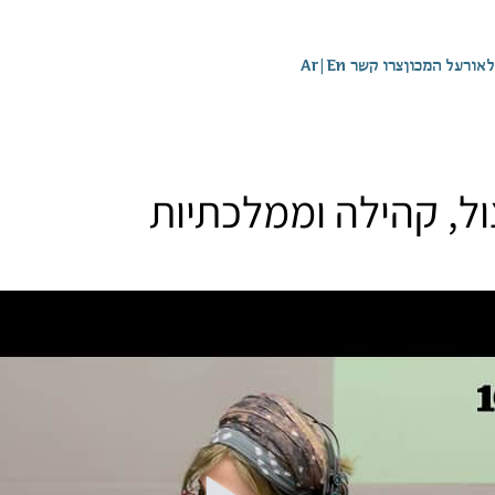
לאור
על המכון
צרו קשר
En
|
Ar
צול, קהילה וממלכתיות