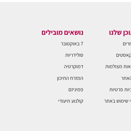
כן שלנו
נושאים מובילים
רים
7 באוקטובר
אסטים
סולידריות
ות מצולמות
דמוקרטיה
האתר
המזרח התיכון
יות פרטיות
פמיניזם
 שימוש באתר
קולנוע תיעודי