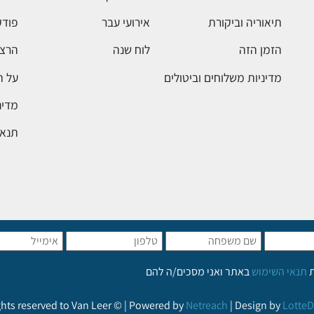
תיאוריה וביקורת
אירועי עבר
פודק
הזמן הזה
לוח שנה
הרצא
מדיניות משלוחים וביטולים
על 
מדינ
תנאי
ת
תנאי השימוש
באתר ואני מסכים/ה להם
ights reserved to Van Leer © | Powered by
Netreach
| Design by
LotteD