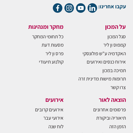
עקבו אחרינו:
על המכון
מחקר ומנהיגות
סגל המכון
כל תחומי המחקר
קמפוס ון ליר
מסעות דעת
האקדמיה ע"ש פולונסקי
פרס ון ליר
אירוח כנסים ואירועים
קולנוע תיעודי
תמיכה במכון
תרומות מישות מדינית זרה
צרו קשר
הוצאה לאור
אירועים
פרסומים אחרונים
אירועים קרובים
תיאוריה וביקורת
אירועי עבר
הזמן הזה
לוח שנה