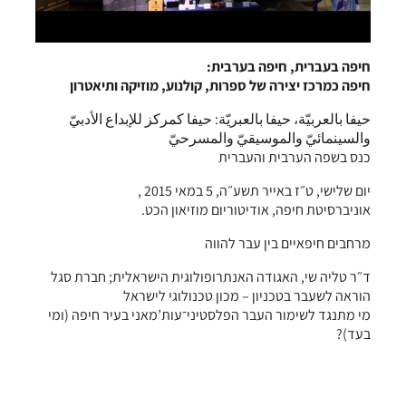
חיפה בעברית, חיפה בערבית:
חיפה כמרכז יצירה של ספרות, קולנוע, מוזיקה ותיאטרון
حيفا بالعربيّة، حيفا بالعبريّة: حيفا كمركز للإبداع الأدبيّ
والسينمائيّ والموسيقيّ والمسرحيّ
כנס בשפה הערבית והעברית
יום שלישי, ט״ז באייר תשע״ה, 5 במאי 2015 ,
אוניברסיטת חיפה, אודיטוריום מוזיאון הכט.
מרחבים חיפאיים בין עבר להווה
ד״ר טליה שי, האגודה האנתרופולוגית הישראלית; חברת סגל
הוראה לשעבר בטכניון – מכון טכנולוגי לישראל
מי מתנגד לשימור העבר הפלסטיני־עות’מאני בעיר חיפה (ומי
בעד)?