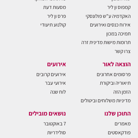
קמפוס ון ליר
מסעות דעת
האקדמיה ע"ש פולונסקי
פרס ון ליר
אירוח כנסים ואירועים
קולנוע תיעודי
תמיכה במכון
תרומות מישות מדינית זרה
צרו קשר
הוצאה לאור
אירועים
פרסומים אחרונים
אירועים קרובים
תיאוריה וביקורת
אירועי עבר
הזמן הזה
לוח שנה
מדיניות משלוחים וביטולים
התוכן שלנו
נושאים מובילים
מאמרים
7 באוקטובר
פודקאסטים
סולידריות