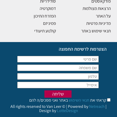
פודקאסטים
סולידריות
הרצאות מצולמות
דמוקרטיה
על האתר
המזרח התיכון
מדיניות פרטיות
פמיניזם
תנאי שימוש באתר
קולנוע תיעודי
הצטרפות לרשימת התפוצה
קראתי את
תנאי השימוש
באתר ואני מסכים/ה להם
All rights reserved to Van Leer © | Powered by
Netreach
|
Design by
LotteDesign