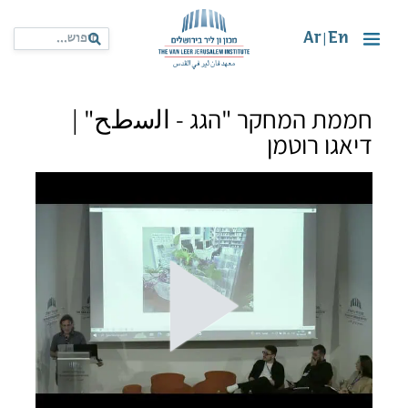
Ar
En
|
חממת המחקר "הגג - اﻟﺳطﺢ" |
דיאגו רוטמן