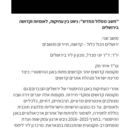
"חשב מסלול מחדש": ניווט בין עתיקות, לאומיות וקדושה
בירושלים
מושב שני:
ירושלים הכול כלול – קדושה, תיירים ותושבים
יו“ר: ד“ר יוני מנדל, מכון ון ליר בירושלים
עו“ד איתי מק
מקומות קדושים יותר וקדושים פחות באגן ההיסטורי: כיצד
מדינת ישראל מנהלת אתרים קדושים
אתרי העתיקות באגן ההיסטורי של ירושלים הם ברובם גם
מקומות קדושים ומוקדי תיירות. מקומות אלה יוצרים זירה שבה
מצטלבים אינטרסים מדעיים, תרבותיים, דתיים, כלכליים
ולאומיים. עד כה נמנעו הרשויות הישראליות מלהציג תוכנית
כוללת לחפירה, לשימור ולפיתוח של אתרים ארכיאולוגיים באגן
ההיסטורי. בחורף 2015–2016 גיבש ארגון עמק שווה ועדת
מומחים רב-מקצועית שהתכנסה במנאראת: מרכז ון ליר ליחסי