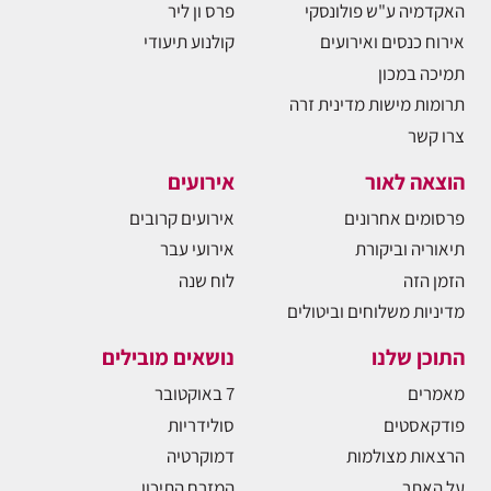
האקדמיה ע"ש פולונסקי
פרס ון ליר
אירוח כנסים ואירועים
קולנוע תיעודי
תמיכה במכון
תרומות מישות מדינית זרה
צרו קשר
הוצאה לאור
אירועים
פרסומים אחרונים
אירועים קרובים
תיאוריה וביקורת
אירועי עבר
הזמן הזה
לוח שנה
מדיניות משלוחים וביטולים
התוכן שלנו
נושאים מובילים
מאמרים
7 באוקטובר
פודקאסטים
סולידריות
הרצאות מצולמות
דמוקרטיה
על האתר
המזרח התיכון