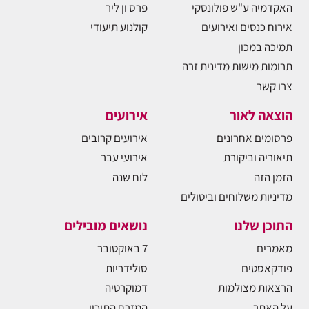
האקדמיה ע"ש פולונסקי
פרס ון ליר
אירוח כנסים ואירועים
קולנוע תיעודי
תמיכה במכון
תרומות מישות מדינית זרה
צרו קשר
הוצאה לאור
אירועים
פרסומים אחרונים
אירועים קרובים
תיאוריה וביקורת
אירועי עבר
הזמן הזה
לוח שנה
מדיניות משלוחים וביטולים
התוכן שלנו
נושאים מובילים
מאמרים
7 באוקטובר
פודקאסטים
סולידריות
הרצאות מצולמות
דמוקרטיה
על האתר
המזרח התיכון