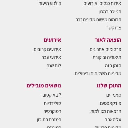
אירוח כנסים ואירועים
קולנוע תיעודי
תמיכה במכון
תרומות מישות מדינית זרה
צרו קשר
הוצאה לאור
אירועים
פרסומים אחרונים
אירועים קרובים
תיאוריה וביקורת
אירועי עבר
הזמן הזה
לוח שנה
מדיניות משלוחים וביטולים
התוכן שלנו
נושאים מובילים
מאמרים
7 באוקטובר
פודקאסטים
סולידריות
הרצאות מצולמות
דמוקרטיה
על האתר
המזרח התיכון
מדיניות פרטיות
פמיניזם