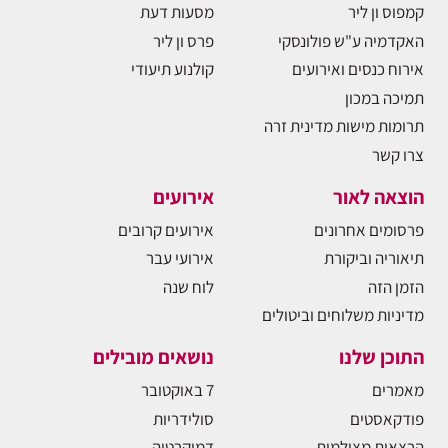
קמפוס ון ליר
מסעות דעת
האקדמיה ע"ש פולונסקי
פרס ון ליר
אירוח כנסים ואירועים
קולנוע תיעודי
תמיכה במכון
תרומות מישות מדינית זרה
צרו קשר
הוצאה לאור
אירועים
פרסומים אחרונים
אירועים קרובים
תיאוריה וביקורת
אירועי עבר
הזמן הזה
לוח שנה
מדיניות משלוחים וביטולים
התוכן שלנו
נושאים מובילים
מאמרים
7 באוקטובר
פודקאסטים
סולידריות
הרצאות מצולמות
דמוקרטיה