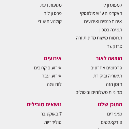
קמפוס ון ליר
מסעות דעת
האקדמיה ע"ש פולונסקי
פרס ון ליר
אירוח כנסים ואירועים
קולנוע תיעודי
תמיכה במכון
תרומות מישות מדינית זרה
צרו קשר
הוצאה לאור
אירועים
פרסומים אחרונים
אירועים קרובים
תיאוריה וביקורת
אירועי עבר
הזמן הזה
לוח שנה
מדיניות משלוחים וביטולים
התוכן שלנו
נושאים מובילים
מאמרים
7 באוקטובר
פודקאסטים
סולידריות