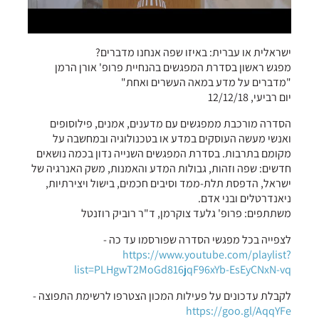
ישראלית או עברית: באיזו שפה אנחנו מדברים?
מפגש ראשון בסדרת המפגשים בהנחיית פרופ' אורן הרמן
"מדברים על מדע במאה העשרים ואחת"
יום רביעי, 12/12/18
הסדרה מורכבת ממפגשים עם מדענים, אמנים, פילוסופים
ואנשי מעשה העוסקים במדע או בטכנולוגיה ובמחשבה על
מקומם בתרבות. בסדרת המפגשים השנייה נדון בכמה נושאים
חדשים: שפה וזהות, גבולות המדע והאמנות, משק האנרגיה של
ישראל, הדפסת תלת-ממד וסיבים חכמים, בישול ויצירתיות,
ניאנדרטלים ובני אדם.
משתתפים: פרופ' גלעד צוקרמן, ד"ר רוביק רוזנטל
לצפייה בכל מפגשי הסדרה שפורסמו עד כה -
https://www.youtube.com/playlist?
list=PLHgwT2MoGd816jqF96xYb-EsEyCNxN-vq
לקבלת עדכונים על פעילות המכון הצטרפו לרשימת התפוצה -
https://goo.gl/AqqYFe