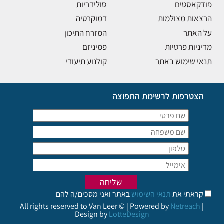
פודקאסטים
סולידריות
הרצאות מצולמות
דמוקרטיה
על האתר
המזרח התיכון
מדיניות פרטיות
פמיניזם
תנאי שימוש באתר
קולנוע תיעודי
הצטרפות לרשימת התפוצה
קראתי את
תנאי השימוש
באתר ואני מסכים/ה להם
All rights reserved to Van Leer © | Powered by
Netreach
|
Design by
LotteDesign