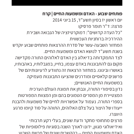
פותחים שבוע - האדם ומשמעות החיים | קרח
יום ראשון יז בסיון תשע"ד, 15 ביוני 2014
מרצה: ד"ר תומר פרסיקו
"כל העדה קדושים": דמוקרטיזציה של הנבואה ושבירת
ההיררכיה ברוחניות העכשווית
המחזור השבעה-עשר של סדרת ההרצאות פותחים שבוע יוקדש
בשנת תשע"ד לנושא האדם ומשמעות החיים.
לצד התמקדותה בדיאלוג בין האדם לאלוהים התורה מקדישה
מקום גם להתבוננות באדם עצמו, בחייו, במגבלותיו, באהבותיו,
באושרו וביגונו. במחזור הרצאות זה נתוודע לרעיונותיהם של
פרשנים קלאסיים ומודרנים שהציעו התבוננות מעמיקה
במשמעות החיים האנושיים;
נדון בסיפורי התורה, ונבחן את תמונת העולם הערכית
המצטיירת מן המסרים הטמונים בהם ומן המצוות המפורטות
בספרי התורה. נעמוד על אפשרויות לחיים של משמעות ולהבנת
ייעודו של היצור בעל צלם האלוהים, התוהה על סוד קיומו מרגע
היווצרו.
מרצים מתחומי מחקר ודעת שונים, בעלי רקע תרבותי
ואידיאולוגי מגוון, ידונו לאורך השנה בסוגיות פילוסופיות של
האדם ומשמעות החיים -- בהקשרים שונים של פרשת השבוע,