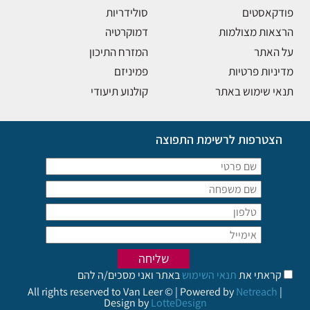
פודקאסטים
סולידריות
הרצאות מצולמות
דמוקרטיה
על האתר
המזרח התיכון
מדיניות פרטיות
פמיניזם
תנאי שימוש באתר
קולנוע תיעודי
הצטרפות לרשימת התפוצה
קראתי את
תנאי השימוש
באתר ואני מסכים/ה להם
All rights reserved to Van Leer © | Powered by
Netreach
|
Design by
LotteDesign