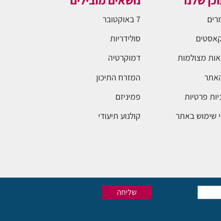
כן שלנו
נושאים מובילים
רים
7 באוקטובר
אסטים
סולידריות
ות מצולמות
דמוקרטיה
האתר
המזרח התיכון
יות פרטיות
פמיניזם
 שימוש באתר
קולנוע תיעודי