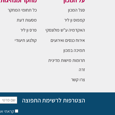
על המכון
מחקר ומנהיגות
סגל המכון
כל תחומי המחקר
קמפוס ון ליר
מסעות דעת
האקדמיה ע"ש פולונסקי
פרס ון ליר
אירוח כנסים ואירועים
קולנוע תיעודי
תמיכה במכון
תרומות מישות מדינית
זרה
צרו קשר
הצטרפות לרשימת התפוצה
קראתי א