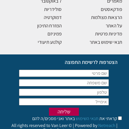
מאמרים
7 באוקטובר
פודקאסטים
סולידריות
הרצאות מצולמות
דמוקרטיה
על האתר
המזרח התיכון
מדיניות פרטיות
פמיניזם
תנאי שימוש באתר
קולנוע תיעודי
הצטרפות לרשימת התפוצה
קראתי את
תנאי השימוש
באתר ואני מסכים/ה להם
All rights reserved to Van Leer © | Powered by
Netreach
|