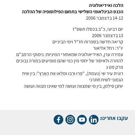
הלכה ואידיאולוגיה
הכנס הבינלאומי השלישי בתחום הפילוסופיה של ההלכה
14-12 בדצמבר 2006
יום רביעי, כ"ב בכסלו תשס"ז
13 בדצמבר 2006
קריאה חדשה בספרות חז"ל וימי הביניים
יו"ר: רחל אליאור
עמירה ערן, האידיאולוגיה שמאחורי המיניות: נימוקי הרמב"ם
להתרה ולאיסור של יחסי מין כפי שהם מופיעים במורה נבוכים
פרק מט ג
רונית עיר שי (נעמת), "פְּרוּ וּרְבוּ וּמִלְאוּ אֶת הָאָרֶץ": בין שיח
הגמוני לשיח חתרני
יוחנן סילמן, בין מי שמצווה ועושה למי שאינו מצווה ועושה
עקבו אחרינו: