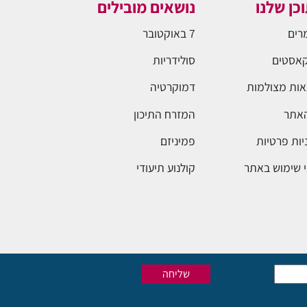
כן שלנו
נושאים מובילים
רים
7 באוקטובר
אסטים
סולידריות
ות מצולמות
דמוקרטיה
האתר
המזרח התיכון
יות פרטיות
פמיניזם
 שימוש באתר
קולנוע תיעודי