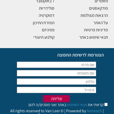
מאמרים
7 באוקטובר
פודקאסטים
סולידריות
הרצאות מצולמות
דמוקרטיה
על האתר
המזרח התיכון
מדיניות פרטיות
פמיניזם
תנאי שימוש באתר
קולנוע תיעודי
הצטרפות לרשימת התפוצה
קראתי את
תנאי השימוש
באתר ואני מסכים/ה להם
All rights reserved to Van Leer © | Powered by
Netreach
|