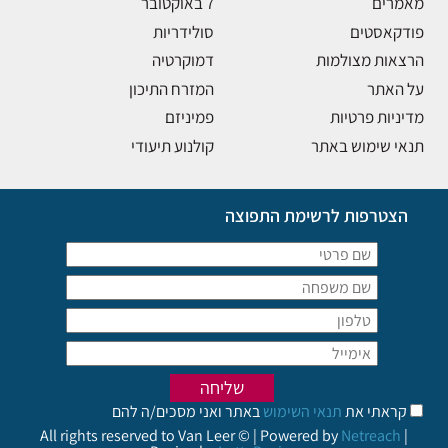
מאמרים
7 באוקטובר
פודקאסטים
סולידריות
הרצאות מצולמות
דמוקרטיה
על האתר
המזרח התיכון
מדיניות פרטיות
פמיניזם
תנאי שימוש באתר
קולנוע תיעודי
הצטרפות לרשימת התפוצה
קראתי את
תנאי השימוש
באתר ואני מסכים/ה להם
All rights reserved to Van Leer © | Powered by
Netreach
|