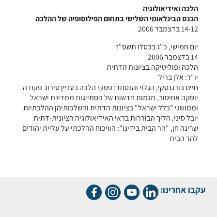
הלכה ואידיאולוגיה
הכנס הבינלאומי השלישי בתחום הפילוסופיה של ההלכה
14-12 בדצמבר 2006
יום חמישי, כ"ג בכסלו תשס"ז
14 בדצמבר 2006
הלכה ופוליטיקה בציונות הדתית
יו"ר: אלן בריל
חיים בורגנסקי, הגלוי והנסתר: פסקי הלכה בעניין סירוב פקודה
יוסקה אחיטוב, מגמות חדשות של הסתייגות ממדינת ישראל
וממושגי "כלל ישראל" בציונות הדתית והשלכותיהן ההלכתיות
יובל סיני, הליך הבוררות בראי האידיאולוגיה הציונית-דתית
שרינה חן, "הר הבית בידינו": הוויכוח ההלכתי על עליית יהודים
להר הבית
עקבו אחרינו: