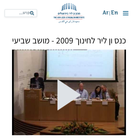
Ar
En
|
כנס ון ליר לחינוך 2009 - מושב שביעי