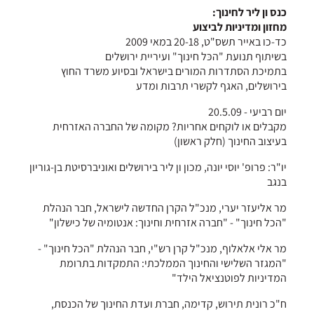
כנס ון ליר לחינוך:
מחזון ומדיניות לביצוע
כד-כו באייר תשס"ט, 20-18 במאי 2009
בשיתוף תנועת "הכּל חינוך" ועיריית ירושלים
בתמיכת הסתדרות המורים בישראל ובסיוע משרד החוץ
בירושלים, האגף לקשרי תרבות ומדע
יום רביעי - 20.5.09
מקבלים או לוקחים אחריות? מקומה של החברה האזרחית
בעיצוב החינוך (חלק ראשון)
יו"ר: פרופ' יוסי יונה, מכון ון ליר בירושלים ואוניברסיטת בן-גוריון
בנגב
מר אליעזר יערי, מנכ"ל הקרן החדשה לישראל, חבר הנהלת
"הכל חינוך" - "חברה אזרחית וחינוך: אנטומיה של כישלון"
מר אלי אלאלוף, מנכ"ל קרן רש"י, חבר הנהלת "הכל חינוך" -
"המגזר השלישי והחינוך הממלכתי: התמקדות בתרומת
המדיניות לפוטנציאל הילד"
ח"כ רונית תירוש, קדימה, חברת ועדת החינוך של הכנסת,