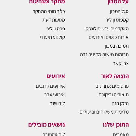
על המכון
מחקר ומנהיגות
סגל המכון
כל תחומי המחקר
קמפוס ון ליר
מסעות דעת
האקדמיה ע"ש פולונסקי
פרס ון ליר
אירוח כנסים ואירועים
קולנוע תיעודי
תמיכה במכון
תרומות מישות מדינית זרה
צרו קשר
הוצאה לאור
אירועים
פרסומים אחרונים
אירועים קרובים
תיאוריה וביקורת
אירועי עבר
הזמן הזה
לוח שנה
מדיניות משלוחים וביטולים
התוכן שלנו
נושאים מובילים
מאמרים
7 באוקטובר