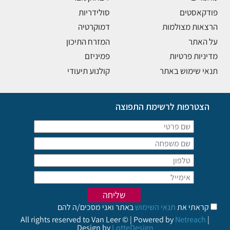
פודקאסטים
סולידריות
הרצאות מצולמות
דמוקרטיה
על האתר
המזרח התיכון
מדיניות פרטיות
פמיניזם
תנאי שימוש באתר
קולנוע תיעודי
הצטרפות לרשימת התפוצה
קראתי את
תנאי השימוש
באתר ואני מסכים/ה להם
All rights reserved to Van Leer © | Powered by
Netreach
|
Design by
LotteDesign