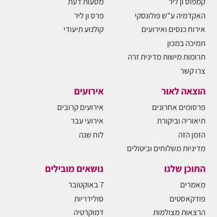
קמפוס ון ליר
מסעות דעת
האקדמיה ע"ש פולונסקי
פרס ון ליר
אירוח כנסים ואירועים
קולנוע תיעודי
תמיכה במכון
תרומות מישות מדינית זרה
צרו קשר
הוצאה לאור
אירועים
פרסומים אחרונים
אירועים קרובים
תיאוריה וביקורת
אירועי עבר
הזמן הזה
לוח שנה
מדיניות משלוחים וביטולים
התוכן שלנו
נושאים מובילים
מאמרים
7 באוקטובר
פודקאסטים
סולידריות
הרצאות מצולמות
דמוקרטיה