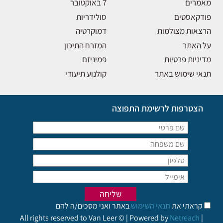
מאמרים
7 באוקטובר
פודקאסטים
סולידריות
הרצאות מצולמות
דמוקרטיה
על האתר
המזרח התיכון
מדיניות פרטיות
פמיניזם
תנאי שימוש באתר
קולנוע תיעודי
הצטרפות לרשימת התפוצה
קראתי את
תנאי השימוש
באתר ואני מסכים/ה להם
All rights reserved to Van Leer © | Powered by
Netreach
|