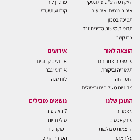
האקדמיה ע"ש פולונסקי
פרס ון ליר
אירוח כנסים ואירועים
קולנוע תיעודי
תמיכה במכון
תרומות מישות מדינית זרה
צרו קשר
הוצאה לאור
אירועים
פרסומים אחרונים
אירועים קרובים
תיאוריה וביקורת
אירועי עבר
הזמן הזה
לוח שנה
מדיניות משלוחים וביטולים
התוכן שלנו
נושאים מובילים
מאמרים
7 באוקטובר
פודקאסטים
סולידריות
הרצאות מצולמות
דמוקרטיה
על האתר
המזרח התיכון