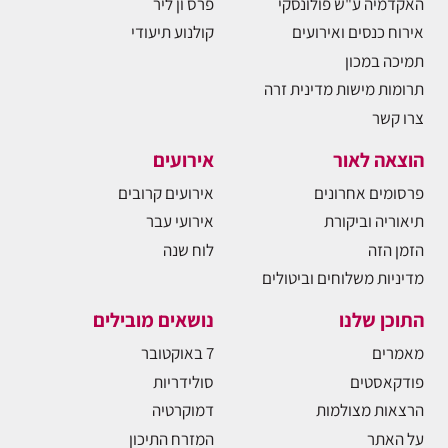
האקדמיה ע"ש פולונסקי
פרס ון ליר
אירוח כנסים ואירועים
קולנוע תיעודי
תמיכה במכון
תרומות מישות מדינית זרה
צרו קשר
הוצאה לאור
אירועים
פרסומים אחרונים
אירועים קרובים
תיאוריה וביקורת
אירועי עבר
הזמן הזה
לוח שנה
מדיניות משלוחים וביטולים
התוכן שלנו
נושאים מובילים
מאמרים
7 באוקטובר
פודקאסטים
סולידריות
הרצאות מצולמות
דמוקרטיה
על האתר
המזרח התיכון