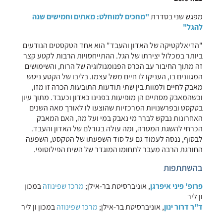
מפגש שני בסדרת
"מחכים למוחלט: מאתים וחמישים שנה
להגל"
"הדיאלקטיקה של האדון והעבד" הוא אחד הטקסטים הנודעים
ביותר במכלול יצירתו של הגל. ההתייחסויות הרבות לקטע קצר
זה מתוך החיבור עב הכרס הפנומנולוגיה של הרוח, והשימושים
המגוונים בו, העניקו לו חיים משל עצמו. בליבו של הקטע ניטש
מאבק לחיים ולמוות בין שתי תודעות התובעות הכרה זו מזו,
וכשהמאבק מסתיים הן מופיעות בפנינו כאדון וכעבד. מתוך עיון
בטקסט ובפרשנויות המרכזיות שהוצעו לו לאורך מאה השנים
האחרונות נבקש לברר מי נאבק במי ועל מה, האם המאבק
הכרחי להשגת המטרה, ומה עולה בגורלם של האדון והעבד.
לבסוף, ננסה לעמוד גם על סוד השפעתו של הטקסט, השפעה
החורגת הרבה מעבר לתחומו המוגדר של השיח הפילוסופי.
בהשתתפות
פרופ' פיני איפרגן
, אוניברסיטת בר-אילן;
מרכז שפינוזה
במכון
ון ליר
ד"ר דרור ינון
, אוניברסיטת בר-אילן;
מרכז שפינוזה
במכון ון ליר