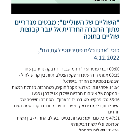
"השוליים של השוליים": מבטים מגדריים
מתוך החברה החרדית אל עבר קבוצות
שוליים בתוכה
כנס "ארגז כלים פמיניסטי לעת הזו",
4.12.2022
00:00 דברי פתיחה: יו"ר המושב, ד"ר רבקה נריה בן שחר
00:35 אסתי רידר-אינדורסקי: הצטלבותיות בין קודש לחול -
היבטים בפמיניזם החרדי בישראל
14:54 אסתי וגה: כשרגש מקבל חוקים, כשתרבות מנהלת רגשות
- המקרה של אימהות חרדיות שילדן או ילדתן נפגעו
33:16 טלי פרקש: סטודנטים "בארון" - הסתרה וחשיפה של
השתלבות בלימודים אקדמיים כחוויה מכוננת בקרב סטודנטים
חרדים
47:31 מיכל מנהיימר: נערות בסיכון בעולם החרדי - בין השיח
הפרופסיונלי לשיח הביקורתי
1:03:55 שאלות מהקהל