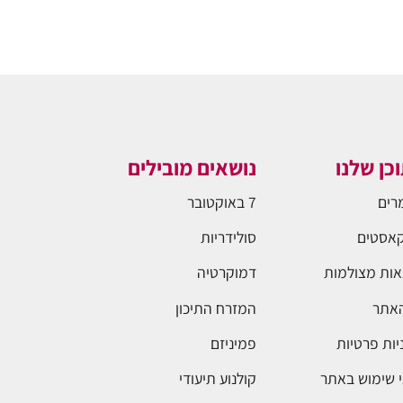
כן שלנו
נושאים מובילים
רים
7 באוקטובר
אסטים
סולידריות
ות מצולמות
דמוקרטיה
האתר
המזרח התיכון
יות פרטיות
פמיניזם
 שימוש באתר
קולנוע תיעודי