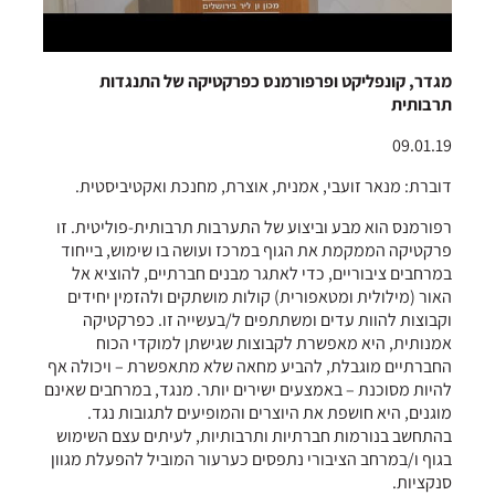
מגדר, קונפליקט ופרפורמנס כפרקטיקה של התנגדות
תרבותית
09.01.19
דוברת: מנאר זועבי, אמנית, אוצרת, מחנכת ואקטיביסטית.
רפורמנס הוא מבע וביצוע של התערבות תרבותית-פוליטית. זו
פרקטיקה הממקמת את הגוף במרכז ועושה בו שימוש, בייחוד
במרחבים ציבוריים, כדי לאתגר מבנים חברתיים, להוציא אל
האור (מילולית ומטאפורית) קולות מושתקים ולהזמין יחידים
וקבוצות להוות עדים ומשתתפים ל/בעשייה זו. כפרקטיקה
אמנותית, היא מאפשרת לקבוצות שגישתן למוקדי הכוח
החברתיים מוגבלת, להביע מחאה שלא מתאפשרת – ויכולה אף
להיות מסוכנת – באמצעים ישירים יותר. מנגד, במרחבים שאינם
מוגנים, היא חושפת את היוצרים והמופיעים לתגובות נגד.
בהתחשב בנורמות חברתיות ותרבותיות, לעיתים עצם השימוש
בגוף ו/במרחב הציבורי נתפסים כערעור המוביל להפעלת מגוון
סנקציות.