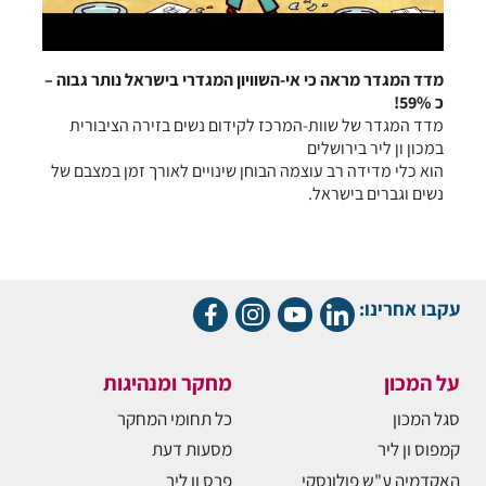
מדד המגדר מראה כי אי-השוויון המגדרי בישראל נותר גבוה –
כ 59%!
מדד המגדר של שוות-המרכז לקידום נשים בזירה הציבורית
במכון ון ליר בירושלים
הוא כלי מדידה רב עוצמה הבוחן שינויים לאורך זמן במצבם של
נשים וגברים בישראל.
עקבו אחרינו:
על המכון
מחקר ומנהיגות
סגל המכון
כל תחומי המחקר
קמפוס ון ליר
מסעות דעת
האקדמיה ע"ש פולונסקי
פרס ון ליר