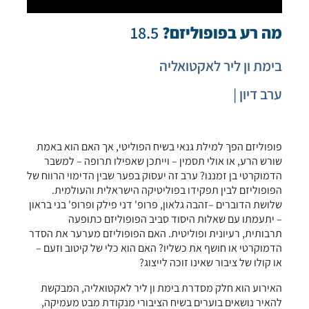
מה רע בפופוליזם?
18.5
בימת ון ליר לאקטואליה
ערב דיון |
פופוליזם הפך למילת גנאי בשיח הפוליטי, אך האם הוא באמת
שורש הרע, או אולי תסמין – וייתכן שאפילו תרופה – למשבר
הדמוקרטי בן זמננו? ערב זה יעסוק בפער שבין הדימוי הרווח של
הפופוליזם לבין תפקידו בפוליטיקה הישראלית והעולמית.
שלושת הדוברים –זהבה גלאון, פרופ' דני פילק ופרופ' בני בראון
– יתעמתו עם שאלות היסוד סביב הפופוליזם כתופעה
תרבותית, רעיונית ופוליטית. האם הפופוליזם מערער את הסדר
הדמוקרטי או חושף את כשליו? האם הוא כלי של קיטוב וזעם –
או קולו של ציבור שאינו זוכה לייצוג?
האירוע הוא חלק מסדרת בימת ון ליר לאקטואליה, המבקשת
להאיר נושאים בוערים בשיח הציבורי מנקודת מבט מעמיקה,