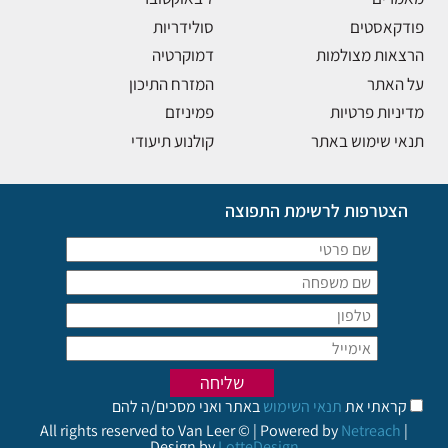
פודקאסטים
סולידריות
הרצאות מצולמות
דמוקרטיה
על האתר
המזרח התיכון
מדיניות פרטיות
פמיניזם
תנאי שימוש באתר
קולנוע תיעודי
הצטרפות לרשימת התפוצה
קראתי את
תנאי השימוש
באתר ואני מסכים/ה להם
All rights reserved to Van Leer © | Powered by
Netreach
|
Design by
LotteDesign