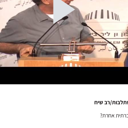
שתלבות/רב שיח
ברתית אחרת?