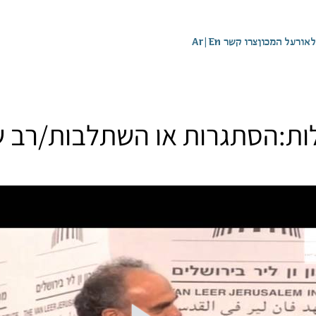
לאור
על המכון
צרו קשר
En
|
Ar
לות:הסתגרות או השתלבות/רב ש