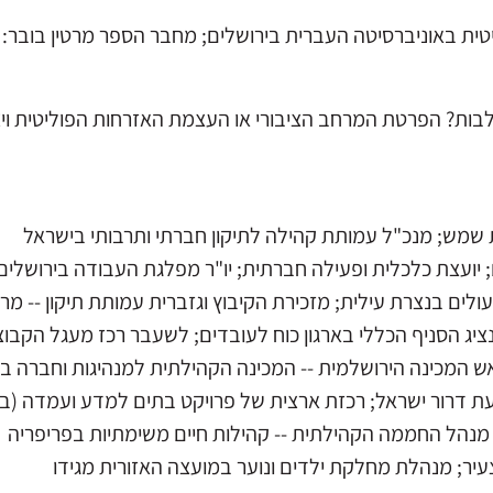
ליטית באוניברסיטה העברית בירושלים; מחבר הספר מרטין בובר:
לבות? הפרטת המרחב הציבורי או העצמת האזרחות הפוליטית 
ית שמש; מנכ"ל עמותת קהילה לתיקון חברתי ותרבותי בישראל
 יועצת כלכלית ופעילה חברתית; יו"ר מפלגת העבודה בירושלים
ים בנצרת עילית; מזכירת הקיבוץ וגזברית עמותת תיקון -- מרכז
ג הסניף הכללי בארגון כוח לעובדים; לשעבר רכז מעגל הקבוצ
ש המכינה הירושלמית -- המכינה הקהילתית למנהיגות וחברה בי
ועת דרור ישראל; רכזת ארצית של פרויקט בתים למדע ועמדה (בש
נהל החממה הקהילתית -- קהילות חיים משימתיות בפריפריה
עיר; מנהלת מחלקת ילדים ונוער במועצה האזורית מגידו