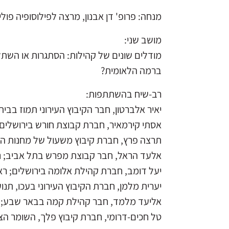
מנחה: פרופ' דן אבנון, מרצה לפילוסופיה פו
מושב שני:
מודלים שונים של קהילות: הסתגרות או השת
ברמה הלאומית?
רב-שיח בהשתתפות:
יאיר אלברטון, חבר הקיבוץ העירוני תמוז בב
אסתי קירמאיר, חברת קבוצת חורש בירושלים;
תרצה פרץ, חברת קיבוץ משעול של מחנות העול
אלעד הראל, חבר קבוצת מפרש בתל אביב; נצי
יעל דומב, חברת קהילת אלומה בירושלים; רא
יערית מלמן, חברת הקיבוץ העירוני בעכו, תנ
אליעד מלמד, חבר קהילת קמה בבאר שבע; מ
טל חכים-דרומי, חברת קיבוץ פלך, השומר הצ