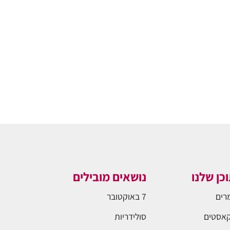
כן שלנו
נושאים מובילים
רים
7 באוקטובר
אסטים
סולידריות