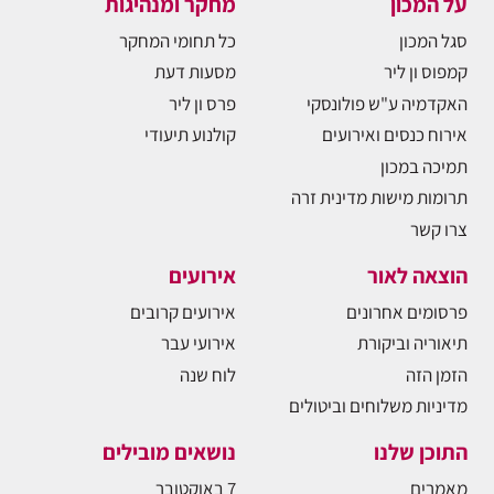
על המכון
מחקר ומנהיגות
סגל המכון
כל תחומי המחקר
קמפוס ון ליר
מסעות דעת
האקדמיה ע"ש פולונסקי
פרס ון ליר
אירוח כנסים ואירועים
קולנוע תיעודי
תמיכה במכון
תרומות מישות מדינית זרה
צרו קשר
הוצאה לאור
אירועים
פרסומים אחרונים
אירועים קרובים
תיאוריה וביקורת
אירועי עבר
הזמן הזה
לוח שנה
מדיניות משלוחים וביטולים
התוכן שלנו
נושאים מובילים
מאמרים
7 באוקטובר