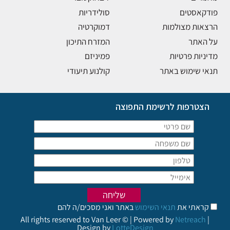
פודקאסטים
סולידריות
הרצאות מצולמות
דמוקרטיה
על האתר
המזרח התיכון
מדיניות פרטיות
פמיניזם
תנאי שימוש באתר
קולנוע תיעודי
הצטרפות לרשימת התפוצה
קראתי את
תנאי השימוש
באתר ואני מסכים/ה להם
All rights reserved to Van Leer © | Powered by
Netreach
|
Design by
LotteDesign