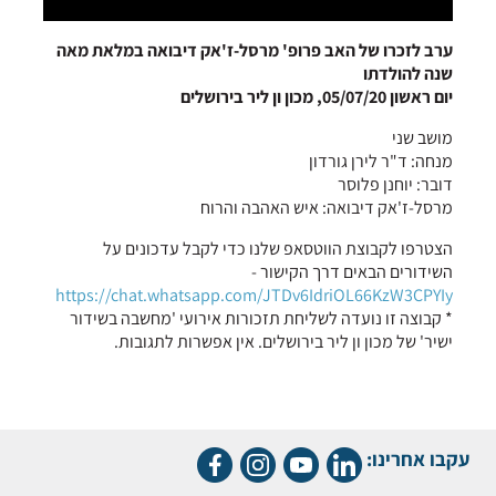
ערב לזכרו של האב פרופ' מרסל-ז'אק דיבואה במלאת מאה
שנה להולדתו
יום ראשון 05/07/20, מכון ון ליר בירושלים
מושב שני
מנחה: ד"ר לירן גורדון
דובר: יוחנן פלוסר
מרסל-ז'אק דיבואה: איש האהבה והרוח
הצטרפו לקבוצת הווטסאפ שלנו כדי לקבל עדכונים על
השידורים הבאים דרך הקישור -
https://chat.whatsapp.com/JTDv6IdriOL66KzW3CPYIy
* קבוצה זו נועדה לשליחת תזכורות אירועי 'מחשבה בשידור
ישיר' של מכון ון ליר בירושלים. אין אפשרות לתגובות.
עקבו אחרינו: