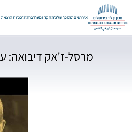
אירועים
התוכן שלנו
מחקר ומעורבות
תוכניות
הוצאה 
מרסל-ז'אק דיבואה: על