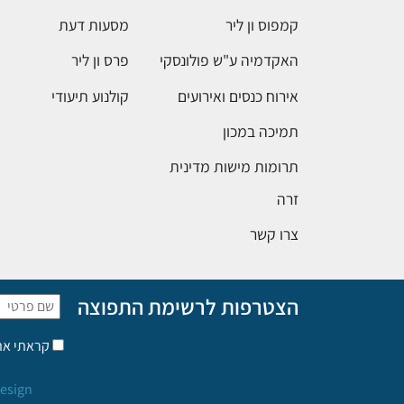
קמפוס ון ליר
מסעות דעת
האקדמיה ע"ש פולונסקי
פרס ון ליר
אירוח כנסים ואירועים
קולנוע תיעודי
תמיכה במכון
תרומות מישות מדינית
זרה
צרו קשר
הצטרפות לרשימת התפוצה
קראתי א
esign