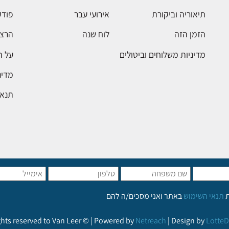
תיאוריה וביקורת
אירועי עבר
פודק
הזמן הזה
לוח שנה
הרצא
מדיניות משלוחים וביטולים
על 
מדינ
תנאי
ת
תנאי השימוש
באתר ואני מסכים/ה להם
ights reserved to Van Leer © | Powered by
Netreach
| Design by
LotteD