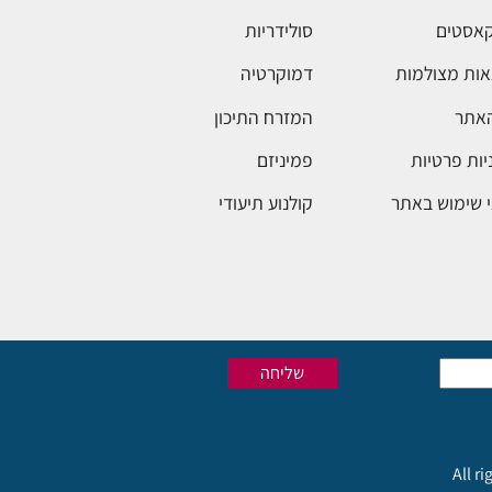
אסטים
סולידריות
ות מצולמות
דמוקרטיה
האתר
המזרח התיכון
יות פרטיות
פמיניזם
 שימוש באתר
קולנוע תיעודי
All r