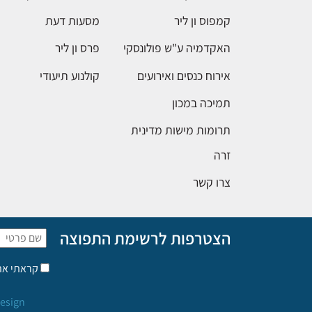
קמפוס ון ליר
מסעות דעת
האקדמיה ע"ש פולונסקי
פרס ון ליר
אירוח כנסים ואירועים
קולנוע תיעודי
תמיכה במכון
תרומות מישות מדינית
זרה
צרו קשר
הצטרפות לרשימת התפוצה
קראתי א
esign