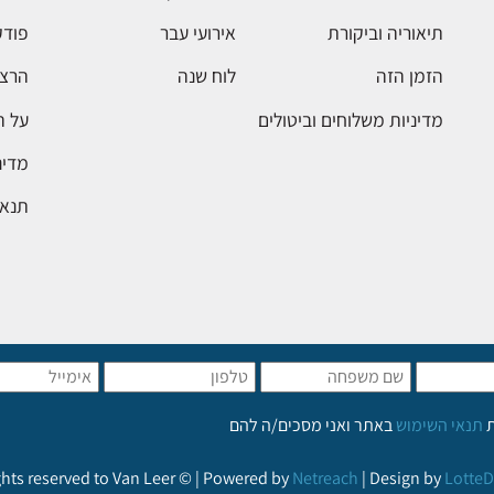
תיאוריה וביקורת
אירועי עבר
פודק
הזמן הזה
לוח שנה
הרצא
מדיניות משלוחים וביטולים
על 
מדינ
תנאי
ת
תנאי השימוש
באתר ואני מסכים/ה להם
ights reserved to Van Leer © | Powered by
Netreach
| Design by
LotteD