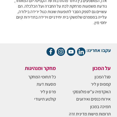
אלו, המושפעים בין היתר מהתרבות של הקפיטליזם המאוחר,
נודעת משמעות מרחקת לכת על החברה ועל הכלכלה. הם
עשויים גם לספק הסבר לתופעות שונות כגול ירידה בילודה,
עלייה במספרם שלמשקי בית יחידניים וירידה בתדירות קיום
יחסי מין.
עקבו אחרינו:
על המכון
מחקר ומנהיגות
סגל המכון
כל תחומי המחקר
קמפוס ון ליר
מסעות דעת
האקדמיה ע"ש פולונסקי
פרס ון ליר
אירוח כנסים ואירועים
קולנוע תיעודי
תמיכה במכון
תרומות מישות מדינית זרה