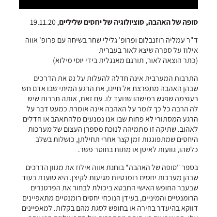
סופה של האהבה, סוציולוגיה של יחסים שליליים
, 19.11.20
ד"ר עמליה רוזנבלום ופרופ' גלילי שחר בשיחה עם פרופ' אווה
אילוז על ספרה שיצא לאור בעברית
(כתר הוצאה לאור, תורגם מאנגלית בידי יוסי מילוא)
התרבות המערבית אינה חדלה להעלות על נס את הדרכים
שבהן האהבה מתפרצת אל חיינו, את הרגע המיתי שבו אדם חש
בעוצמה שפגש במישהו שנועד לו. עם זאת, אותה תרבות שיש
לה הרבה כל כך לומר על האהבה אינה אומרת כמעט דבר על
הרגע המסתורי לא פחות שבו אנו נמנעים מלהתאהב או חדלים
לאהוב. שתיקה זו מתמיהה לנוכח מספרן העצום של מערכות
היחסים שמתפוגגות זמן קצר אחרי תחילתן, כושלות בשלב
כלשהו, גוועות לאיטן או מתות בחוסר פשר.
בספר "סופה של האהבה" בוחנת אווה אילוז את מגוון הדרכים
שבהן מערכות יחסים רומנטיות מגיעות לקיצן. היא טוענת בעוד
שבעבר החופש האישי התבטא ביכולת לבחור את הפרטנרים
הרומנטיים והמיניים, בעידן הנוכחי יחסים רומנטיים מתאפיינים
דווקא בהיעדר בחירה או בחופש לסגת מהם בקלות. למאפיינים