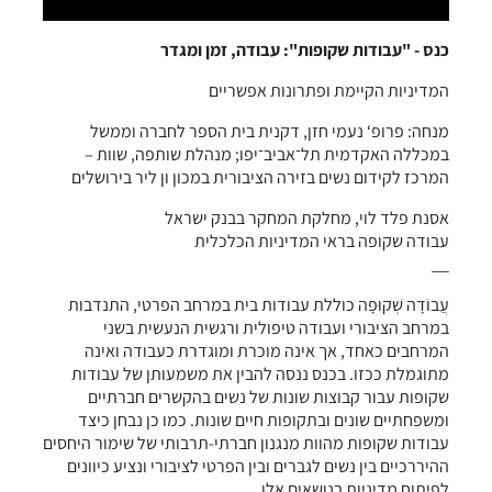
כנס - "עבודות שקופות": עבודה, זמן ומגדר
המדיניות הקיימת ופתרונות אפשריים
מנחה: פרופ‘ נעמי חזן, דקנית בית הספר לחברה וממשל
במכללה האקדמית תל־אביב־יפו; מנהלת שותפה, שוות –
המרכז לקידום נשים בזירה הציבורית במכון ון ליר בירושלים
אסנת פלד לוי, מחלקת המחקר בבנק ישראל
עבודה שקופה בראי המדיניות הכלכלית
__
עֲבוֹדָה שְׁקוּפָה כוללת עבודות בית במרחב הפרטי, התנדבות
במרחב הציבורי ועבודה טיפולית ורגשית הנעשית בשני
המרחבים כאחד, אך אינה מוכרת ומוגדרת כעבודה ואינה
מתוגמלת ככזו. בכנס ננסה להבין את משמעותן של עבודות
שקופות עבור קבוצות שונות של נשים בהקשרים חברתיים
ומשפחתיים שונים ובתקופות חיים שונות. כמו כן נבחן כיצד
עבודות שקופות מהוות מנגנון חברתי-תרבותי של שימור היחסים
ההיררכיים בין נשים לגברים ובין הפרטי לציבורי ונציע כיוונים
לפיתוח מדיניות בנושאים אלו.