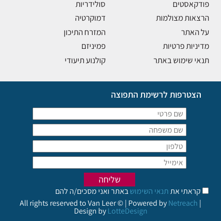
פודקאסטים
סולידריות
הרצאות מצולמות
דמוקרטיה
על האתר
המזרח התיכון
מדיניות פרטיות
פמיניזם
תנאי שימוש באתר
קולנוע תיעודי
הצטרפות לרשימת התפוצה
קראתי את
תנאי השימוש
באתר ואני מסכים/ה להם
All rights reserved to Van Leer © | Powered by
Netreach
|
Design by
LotteDesign