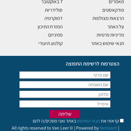
מאמרים
7 באוקטובר
פודקאסטים
סולידריות
הרצאות מצולמות
דמוקרטיה
על האתר
המזרח התיכון
מדיניות פרטיות
פמיניזם
תנאי שימוש באתר
קולנוע תיעודי
הצטרפות לרשימת התפוצה
קראתי את
תנאי השימוש
באתר ואני מסכים/ה להם
All rights reserved to Van Leer © | Powered by
Netreach
|